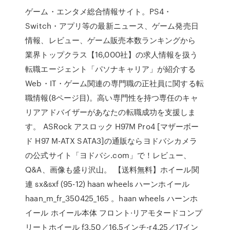
ゲーム・エンタメ総合情報サイト。PS4・
Switch・アプリ等の最新ニュース、ゲーム発売日
情報、レビュー、ゲーム販売本数ランキングから
業界トップクラス【16,000社】の求人情報を扱う
転職エージェント「パソナキャリア」が紹介する
Web・IT・ゲーム関連の専門職の正社員に関する転
職情報(8ページ目)。高い専門性を持つ専任のキャ
リアアドバイザーがあなたの転職成功を支援しま
す。 ASRock アスロック H97M Pro4 [マザーボー
ド H97 M-ATX SATA3]の通販ならヨドバシカメラ
の公式サイト「ヨドバシ.com」で！レビュー、
Q&A、画像も盛り沢山。 【送料無料】ホイール関
連 sx&sxf (95-12) haan wheels ハーンホイール
haan_m_fr_350425_165 。haan wheels ハーンホ
イール ホイール本体 フロント·リアモタードコンプ
リートホイール f3.50／16.5インチ-r4.25／17イン