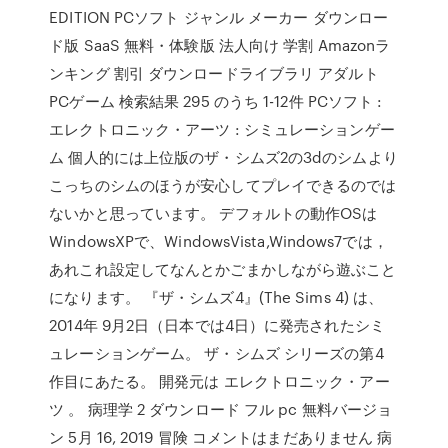
EDITION PCソフト ジャンル メーカー ダウンロー
ド版 SaaS 無料・体験版 法人向け 学割 Amazonラ
ンキング 割引 ダウンロードライブラリ アダルト
PCゲーム 検索結果 295 のうち 1-12件 PCソフト :
エレクトロニック・アーツ : シミュレーションゲー
ム 個人的には上位版のザ・シムズ2の3dのシムより
こっちのシムのほうが安心してプレイできるのでは
ないかと思っています。 デフォルトの動作OSは
WindowsXPで、WindowsVista,Windows7では，
あれこれ設定してなんとかごまかしながら遊ぶこと
になります。 『ザ・シムズ4』(The Sims 4) は、
2014年 9月2日（日本では4日）に発売されたシミ
ュレーションゲーム。 ザ・シムズ シリーズの第4
作目にあたる。 開発元は エレクトロニック・アー
ツ 。 病理学 2 ダウンロード フル pc 無料バージョ
ン 5月 16, 2019 冒険 コメントはまだありません 病