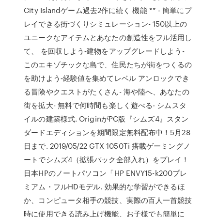
City Islandゲーム過去2作に続く 機能 ** - 簡単にプ
レイできる街づくりシミュレーション- 150以上の
ユニークなアイテムとあなたの創造性をフル活用し
て、 を回収しよう‐建物をアップグレードしよう-
このエキゾチックな島で、住民たちが街をつくるの
を助けよう‐経験値を集めてレベル アンロックでき
る冒険やクエストがたくさん- 海や陸へ、あなたの
街を拡大- 無料で何時間も楽しく遊べる- シムスタ
イルの建築様式. OriginがPC版『シムズ4』スタン
ダードエディションを期間限定無料配布中！5月28
日まで. 2019/05/22 GTX 1050Ti 搭載ゲーミングノ
ートでシムズ4（拡張パック全部入れ）をプレイ！
日本HPのノートパソコン「HP ENVY15-k200プレ
ミアム・フルHDモデル. 効果的な学習ができるほ
か、コンピュータ相手の競技、実際の百人一首競技
時に使用できる読み上げ機能、お子様でも簡単に